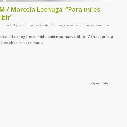
M / Marcela Lechuga: “Para mí es
ibir”
/
ritora / Libros
,
Noticia destacada
,
Noticias
,
Prensa
por
marcelalechuga
Marcela Lechuga nos habla sobre su nuevo libro “Arriesgarse a
clo de charlas
Leer más
Página 3 de 3