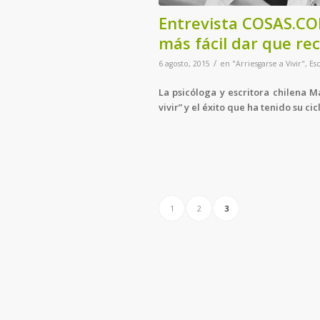
Entrevista COSAS.CO
más fácil dar que rec
/
6 agosto, 2015
en
"Arriesgarse a Vivir"
,
Esc
La psicóloga y escritora chilena 
vivir” y el éxito que ha tenido su ci
1
2
3