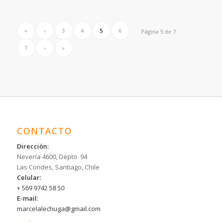
«
‹
3
4
5
6
Página 5 de 7
7
›
»
CONTACTO
Dirección:
Nevería 4600, Depto. 94
Las Condes, Santiago, Chile
Celular:
+ 569 9742 58 50
E-mail:
marcelalechuga@gmail.com