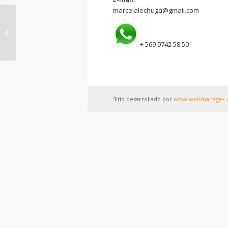
marcelalechuga@gmail.com
CHARLA «MANEJO DEL
ESTRÉS»
+ 569 9742 58 50
Sitio desarrollado por
www.webmanager.c