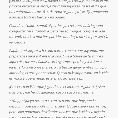
ganaba 22-20, pero en la medida que yo crecía y maduraban mis
propios recursos la ventaja iba disminuyendo, hasta el día que
nos enfrentamos de tú a tú: “Aquí te gano yo”, le dije, poniendo
a prueba toda mi fuerza y mi poder.
Cuando mi padre sonrió al perder, yo creí que había logrado
conquistar mi autonomía, pero me equivoqué, porque la vida
me enfrentaría a muchos partidos donde yo no siempre sería la
vencedora.
Papá… qué sorpresa ha sido darme cuenta que, jugando, me
preparabas para enfrentar la vida. Que a través de tu sonrisa
aquel día, me enseñabas a arriesgarme a perder y a volver a
intentarlo, a reconocer al otro y a buscar ganar ambos, uno por
aprender, el otro por enseñar. Que lo más importante en la vida
es vivirla y que el riesgo está en no arriesgarse…
¡Gracias, papá! Porque jugando en la vida, no te gané a ti, sino
más bien, me he ido ganando paso a paso a mí misma.
Y tú, ¿qué juego recuerdas con tu padre que hoy puedas
descubrir que escondía un mensaje? Quizás hayan sido varios,
pero solo podemos descifrarlos una vez que la vida ha dejado
sus huellas en la experiencia, descubriendo que la semilla de lo